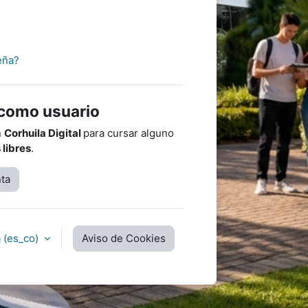
eña?
 como usuario
n
Corhuila Digital
para cursar alguno
 libres
.
ta
‎(es_co)‎
Aviso de Cookies